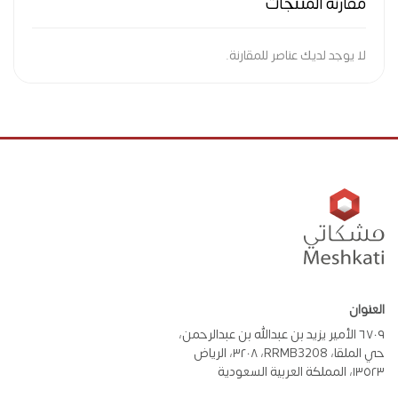
مقارنة المنتجات
لا يوجد لديك عناصر للمقارنة.
العنوان
٦٧٠٩ الأمير يزيد بن عبدالله بن عبدالرحمن،
حي الملقا، RRMB3208، ٣٢٠٨، الرياض
١٣٥٢٣، المملكة العربية السعودية