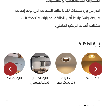
المسارات المغناطيسية والسقفيات.
اختر من بين منتجات LED عالية الكفاءة التي توفر إضاءة
مريحة، واستهلاكًا أقل للطاقة، وخيارات متعددة تناسب
مختلف أنماط الديكور الداخلي.
الإنارة الداخلية
داون لايت
اطارات
انارة المسار
انارة خطية
(فريمات ضد
المغناطيسي
التوهج-
فريمات لطش
-فريمات
غاطسة)