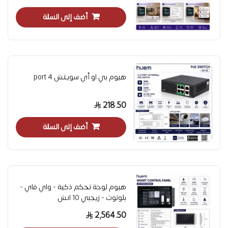
أضف إلى السلة
هيوم بي او أي سويتش 4 port
218.50
أضف إلى السلة
هيوم لوحة تحكم ذكية - واي فاي -
بلوتوث - زيجبي 10 انش
2,564.50