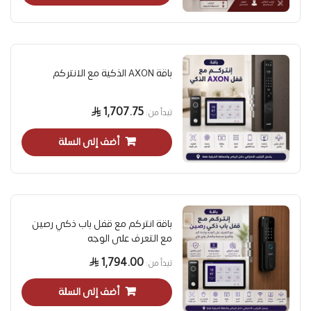
باقة AXON الذكية مع الانتركم
1,707.75
تبدأ من
أضف إلى السلة
باقة انتركم مع قفل باب ذكي رصين
مع التعرف على الوجه
1,794.00
تبدأ من
أضف إلى السلة