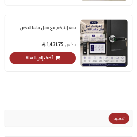
باقة إنتركم مع قفل ماسا الذكي
1,431.75
تبدأ من
أضف إلى السلة
تصفية