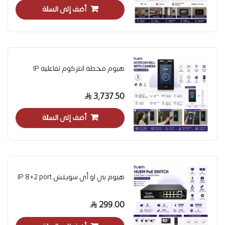
أضف إلى السلة
هيوم محطة انتركوم تفاعلية IP
3,737.50
أضف إلى السلة
هيوم بي او أي سويتش IP 8+2 port
299.00