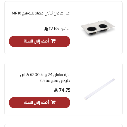
اطار هافان ثنائي مضاد للتوهج MR16
12.65
تبدأ من
أضف إلى السلة
انارة هافان 24 واط 6500 كلفن
خارجي مقاومة 65
74.75
أضف إلى السلة