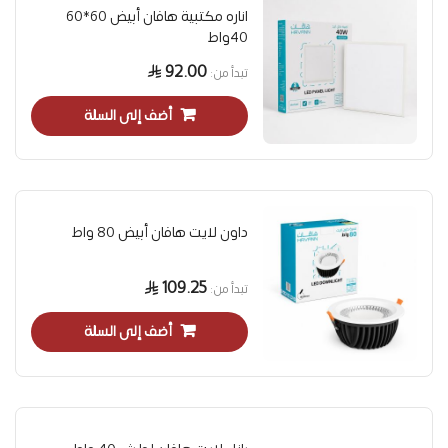
اناره مكتبية هافان أبيض 60*60
40واط
92.00
تبدأ من
أضف إلى السلة
داون لايت هافان أبيض 80 واط
109.25
تبدأ من
أضف إلى السلة