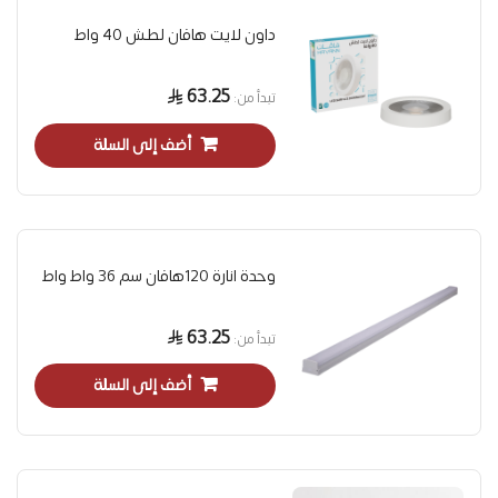
داون لايت هافان لطش 40 واط
63.25
تبدأ من
أضف إلى السلة
وحدة انارة 120هافان سم 36 واط واط
63.25
تبدأ من
أضف إلى السلة