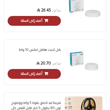
26.45
تبدأ من
أضف إلى السلة
بانل لايت هافان لطش 10 واط
20.70
تبدأ من
أضف إلى السلة
شريط ليد لاصق بقوة 5 واط ووضوح
لون 80 بطول 5 متر قابل للقص كل