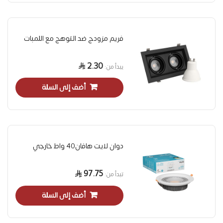
فريم مزودج ضد التوهج مع اللمبات
2.30
يبدأ من
أضف إلى السلة
دوان لايت هافان40 واط خارجي
97.75
تبدأ من
أضف إلى السلة