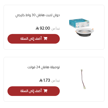
دوان لايت هافان 30 واط خارجي
92.00
تبدأ من
أضف إلى السلة
توصيلة هافان 24 فولت
1.73
تبدأ من
أضف إلى السلة