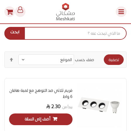
ابحث
ترتيب
صنف حسب
تصفية
التنا
فريم ثلاثي ضد التوهج مع لمبة هافان
6 واط
2.30
يبدأ من
أضف إلى السلة