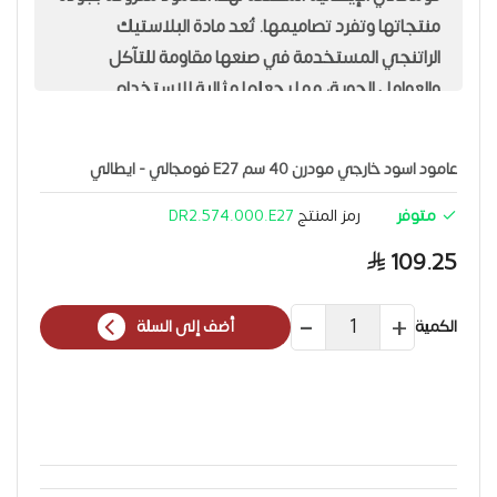
منتجاتها وتفرد تصاميمها. تُعد مادة البلاستيك
الراتنجي المستخدمة في صنعها مقاومة للتآكل
والعوامل الجوية، مما يجعلها مثالية للاستخدام
الخارجي وتضمن المتانة والأداء الجيد لفترة طويلة.
عامود اسود خارجي مودرن 40 سم E27 فومجالي - ايطالي
متوفر
رمز المنتج
DR2.574.000.E27
109.25
الكمية
أضف إلى السلة