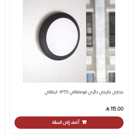
جداري خارجي دائري فوماقالي IP55- ايطالي
115.00
أضف إلى السلة