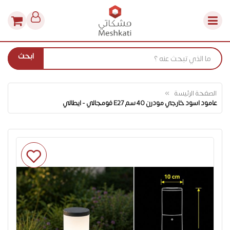
ابحث
الصفحة الرئيسة
عامود اسود خارجي مودرن 40 سم E27 فومجالي - ايطالي
انتقل
إلى
النهاية
معرض
الصور