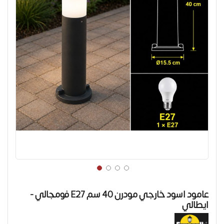
تخطي
إلى
عامود اسود خارجي مودرن 40 سم E27 فومجالي -
بداية
ايطالي
معرض
الصور