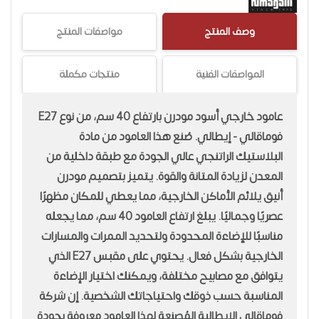
وصف المنتج
مواصفات المنتج
المواصفات الفنية
منتجات مكملة
عامود خارجي أسود مودرن بارتفاع 40 سم، من نوع E27
فوماقالي - إيطالي. صُنع هذا العامود من مادة
البلاستيك الراتنجي عالي الجودة مع طبقة داخلية من
المعدن لزيادة المتانة والقوة. يتميز بتصميم مودرن
أنيق يلائم الأماكن الخارجية، مما يعطي للمكان مظهرًا
عصريًا وجماليًا. يبلغ ارتفاع العامود 40 سم، مما يجعله
مناسبًا للإضاءة المحدودة ولتحديد الممرات والمسارات
الخارجية بشكل فعال. يحتوي على مقبس E27 الذي
يتوافق مع مصابيح مختلفة، ويمكنك اختيار الإضاءة
المناسبة حسب ذوقك واحتياجاتك الشخصية. إن شركة
فوماقالي الإيطالية المُصنعة لهذا العامود معروفة بجودة