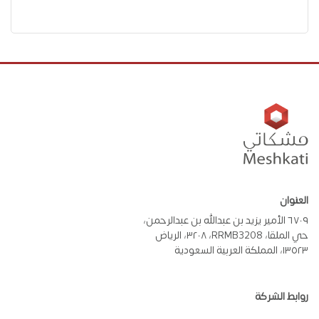
العنوان
٦٧٠٩ الأمير يزيد بن عبدالله بن عبدالرحمن،
حي الملقا، RRMB3208، ٣٢٠٨، الرياض
١٣٥٢٣، المملكة العربية السعودية
روابط الشركة