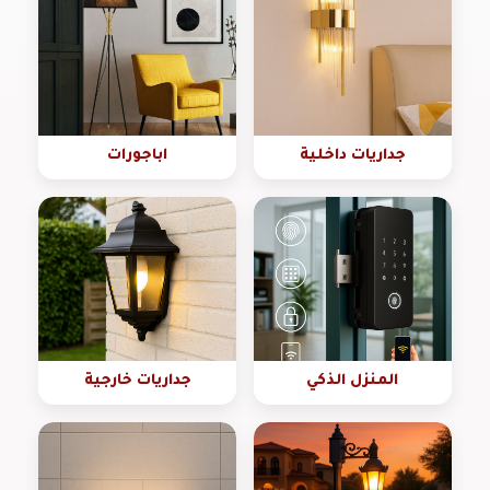
جداريات داخلية
اباجورات
المنزل الذكي
جداريات خارجية