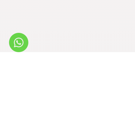
العنوان
٦٧٠٩ الأمير يزيد بن عبدالله بن عبدالرحمن،
حي الملقا، RRMB3208، ٣٢٠٨، الرياض
١٣٥٢٣، المملكة العربية السعودية