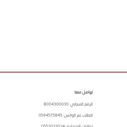
تواصل معنا
الرقم المجاني:
8004300030
للطلب عبر الواتس:
0594575845
لطلبات المشاريع:
0553033024