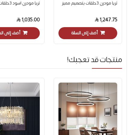
ثريا مودرن 3حلقات بتصميم مميز
ثريا مودرن اسود 3حلقات
1,035.00
1,247.75
أضف إلى السلة
أضف إلى ال
منتجات قد تعجبك!