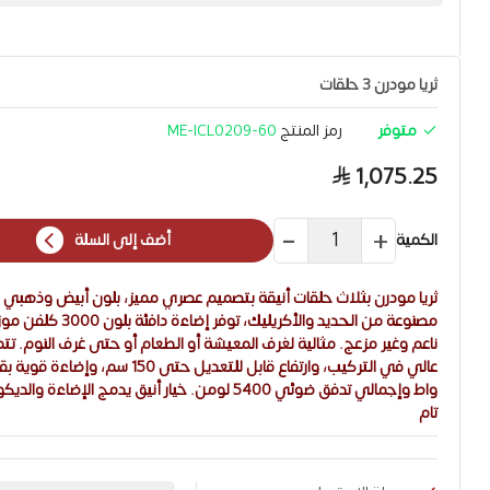
الماركة: Noorco
ثريا مودرن 3 حلقات
متوفر
رمز المنتج
ME-ICL0209-60
1,075.25
الكمية
أضف إلى السلة
ثريا مودرن بثلاث حلقات أنيقة بتصميم عصري مميز، بلون أبيض وذهبي 
مصنوعة من الحديد والأكريليك، توفر إ
ناعم وغير مزعج. مثالية لغرف المعيشة أو الطعام أو حتى غرف النوم. تتم
واط وإجمالي تدفق ضوئي 5400 لومن. خيار أنيق يدمج الإضاءة و
تام