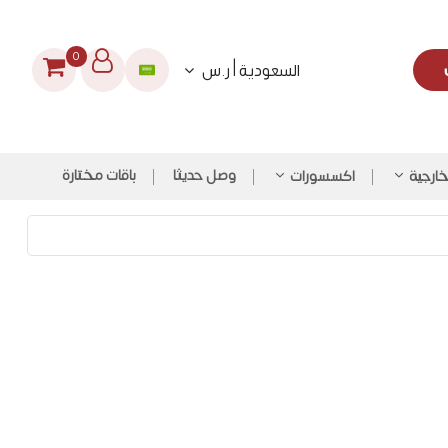
0
السعودية | ر.س
وصل حديثا
باقات مختارة
لخارجية
اكسسورات