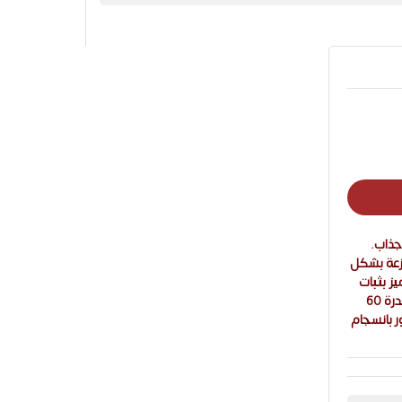
جذاب.
ضاءة دافئة بلون 3000 كلفن موزعة بشكل
يز بثبات
عالي في التركيب، وارتفاع قابل للتعديل حتى 150 سم، وإضاءة قوية بقدرة 60
الديكور بانسجام