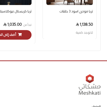
ثريا مودرن اسود 3 حلقات
ثريا كريستال نيوكلاسي
1,035.00
1,138.50
تبدأ من
لاتوجد كمية
أضف إلى ال
العنوان