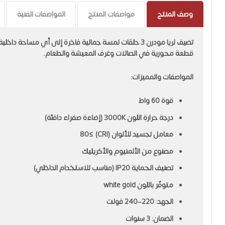
إلى
بداية
وصف المنتج
مواصفات المنتج
المواصفات الفنية
معرض
الصور
تضيف ثريا مودرن 3 حلقات لمسة جمالية فاخرة إلى أي مساحة
قطعة محورية في الصالات وغرف المعيشة والطعام.
المواصفات والمميزات:
قوة 60 واط
درجة حرارة اللون 3000K (إضاءة صفراء دافئة)
معامل تجسيد للألوان (CRI) ≥80
مصنوع من الألمنيوم والأكريليك
تصنيف الحماية IP20 (مناسب للاستخدام الداخلي)
متوفّر باللون white gold
الجهد: 220–240 فولت
الضمان: 3 سنوات