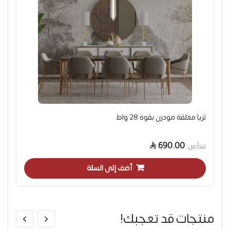
ثريا معلقة مودرن بقوة 28 واط
690.00
تبدأ من
أضف إلى السلة
منتجات قد تعجبك!