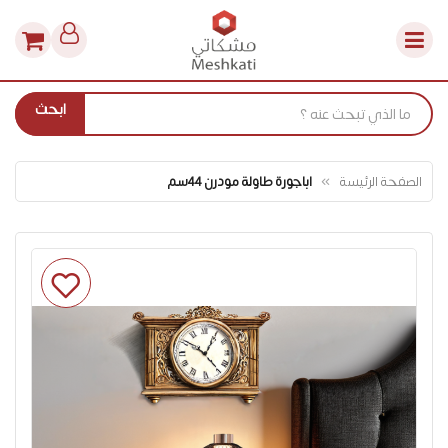
ابحث
الصفحة الرئيسة
اباجورة طاولة مودرن 44سم
انتقل
إلى
النهاية
معرض
الصور