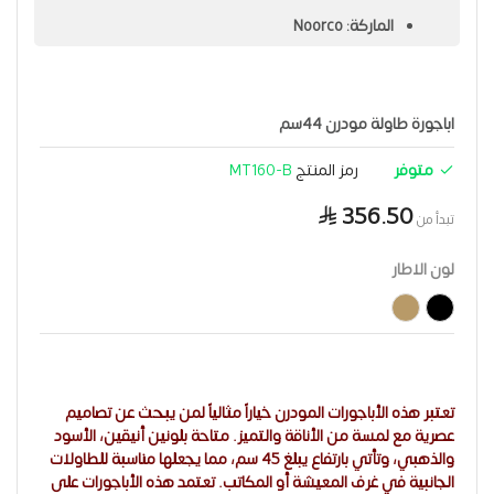
الماركة: Noorco
اباجورة طاولة مودرن 44سم
متوفر
رمز المنتج
MT160-B
356.50
تبدأ من
لون الاطار
تعتبر هذه الأباجورات المودرن خياراً مثالياً لمن يبحث عن تصاميم
عصرية مع لمسة من الأناقة والتميز. متاحة بلونين أنيقين، الأسود
والذهبي، وتأتي بارتفاع يبلغ 45 سم، مما يجعلها مناسبة للطاولات
الجانبية في غرف المعيشة أو المكاتب. تعتمد هذه الأباجورات على