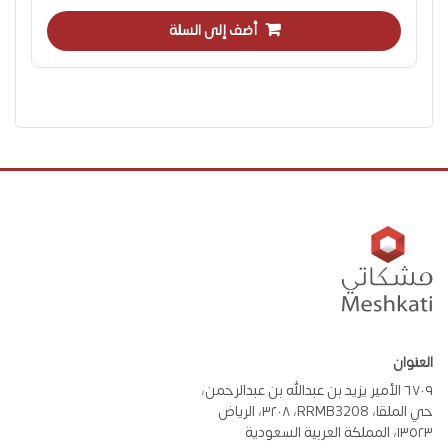
أضف إلى السلة
العنوان
٦٧٠٩ الأمير يزيد بن عبدالله بن عبدالرحمن،
حي الملقا، RRMB3208، ٣٢٠٨، الرياض
١٣٥٢٣، المملكة العربية السعودية