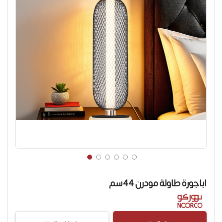
تخطي
إلى
اباجورة طاولة مودرن 44سم
بداية
معرض
الصور