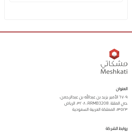
العنوان
٦٧٠٩ الأمير يزيد بن عبدالله بن عبدالرحمن،
حي الملقا، RRMB3208، ٣٢٠٨، الرياض
١٣٥٢٣، المملكة العربية السعودية
روابط الشركة