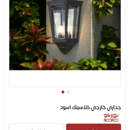
تخطي
إلى
جداري خارجي كلاسيك اسود
بداية
معرض
الصور