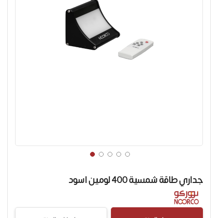
تخطي
إلى
جداري طاقة شمسية 400 لومين اسود
بداية
معرض
الصور