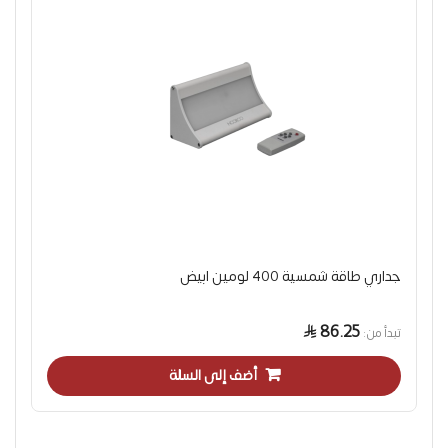
جداري طاقة شمسية 400 لومين ابيض
86.25
تبدأ من
أضف إلى السلة