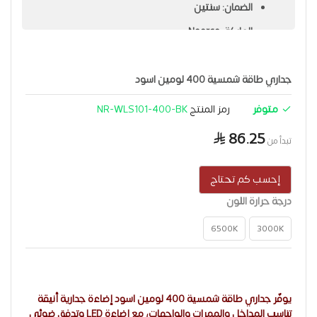
الضمان: سنتين
الماركة: Noorco
الاستخدامات المثالية:
جدار خارجي، سور خارجي، حدائق عامة،
حديقة فيلا وحديقة منزل.
جداري طاقة شمسية 400 لومين اسود
متوفر
رمز المنتج
NR-WLS101-400-BK
86.25
تبدأ من
إحسب كم تحتاج
درجة حرارة اللون
6500K
3000K
يوفّر جداري طاقة شمسية 400 لومين اسود إضاءة جدارية أنيقة
تناسب المداخل والممرات والواجهات، مع إضاءة LED وتدفق ضوئي