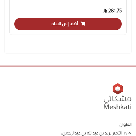
281.75
أضف إلى السلة
العنوان
٦٧٠٩ الأمير يزيد بن عبدالله بن عبدالرحمن،