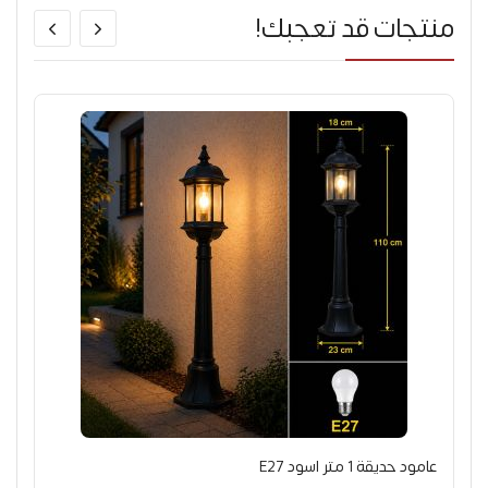
منتجات قد تعجبك!
عامود حديقة 1 متر اسود E27