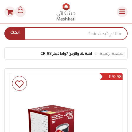
ابحث
الصفحة الرئيسة
لمبة لك وللزمن 7واط ديمر CRI 98
انتقل
R9≥98
إلى
النهاية
معرض
الصور