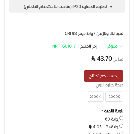
تصنيف الحماية IP20 (مناسب للاستخدام الداخلي)
قاعدة GU10
متوفّر باللون أسود
لمبة لك وللزمن 7واط ديمر CRI 98
الجهد: 220–240 فولت
متوفر
رمز المنتج
NRP-GU10-7-1
الضمان: 10 سنوات
الماركة: Noorco Plus
43.70
تبدأ من
إحسب كم تحتاج
درجة حرارة اللون
2700K
3000K
زاوية اللمبة
زواية 60
زواية24
+
4.03