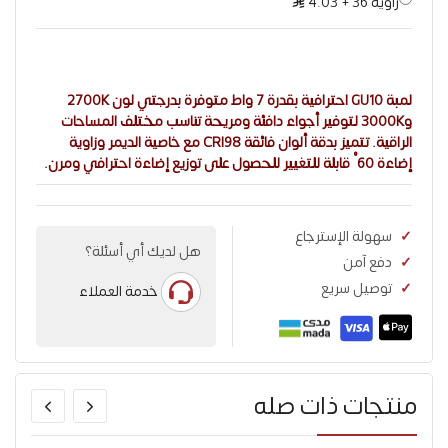
زاوية 36
+
4.03
لمبة GU10 احترافية بقدرة 7 واط متوفرة بدرجتي لون 2700K
و3000K لتوفير أجواء دافئة ومريحة تناسب مختلف المساحات
الراقية. تتميز بدقة ألوان فائقة CRI98 مع خاصية الديمر وزاوية
إضاءة 60° قابلة للتغيير للحصول على توزيع إضاءة احترافي ومرن.
سهولة الإسترجاع
هل لديك أي أسئلة؟
دفع آمن
توصيل سريع
خدمة العملاء
منتجات ذات صله