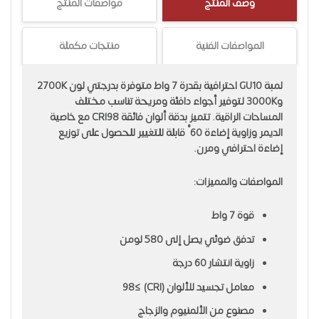
وصف المنتج
مواصفات المنتج
المواصفات الفنية
منتجات مكملة
لمبة GU10 احترافية بقدرة 7 واط متوفرة بدرجتي لون 2700K
و3000K لتوفير أجواء دافئة ومريحة تناسب مختلف
المساحات الراقية. تتميز بدقة ألوان فائقة CRI98 مع خاصية
الديمر وزاوية إضاءة 60° قابلة للتغيير للحصول على توزيع
إضاءة احترافي ومرن.
المواصفات والمميزات:
قوة 7 واط
تدفق ضوئي يصل إلى 580 لومن
زاوية انتشار 60 درجة
معامل تجسيد للألوان (CRI) ≥98
مصنوع من الألمنيوم والزجاج