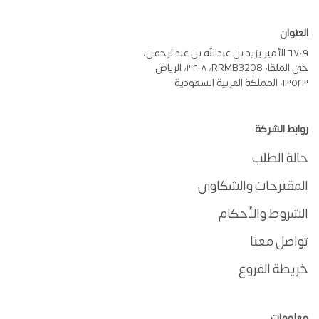
العنوان
٦٧٠٩ الأمير يزيد بن عبدالله بن عبدالرحمن،
حي الملقا، RRMB3208، ٣٢٠٨، الرياض
١٣٥٢٣، المملكة العربية السعودية
روابط الشركة
حالة الطلب
المقترحات والشكاوى
الشروط والأحكام
تواصل معنا
خريطة الفروع
معلومات