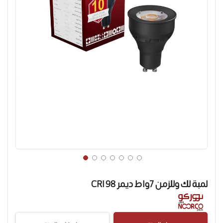
تخطي
إلى
لمبة لك وللزمن 7واط ديمر CRI 98
بداية
معرض
الصور