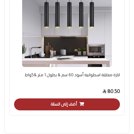
انارة معلقة اسطوانية أسود 60 سم & بطول 1 متر &5واط
80.50
أضف إلى السلة