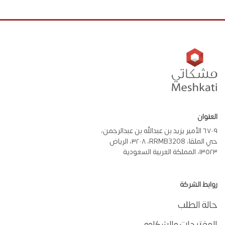
العنوان
٦٧٠٩ الأمير يزيد بن عبدالله بن عبدالرحمن،
حي الملقا، RRMB3208، ٣٢٠٨، الرياض
١٣٥٢٣، المملكة العربية السعودية
روابط الشركة
حالة الطلب
المقترحات والشكاوى