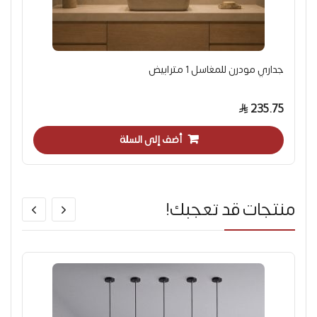
جداري مودرن للمغاسل 1 مترابيض
235.75
أضف إلى السلة
منتجات قد تعجبك!