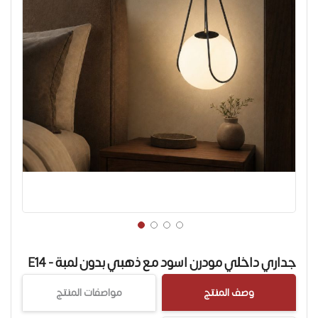
تخطي
إلى
جداري داخلي مودرن اسود مع ذهبي بدون لمبة - E14
بداية
معرض
وصف المنتج
مواصفات المنتج
الصور