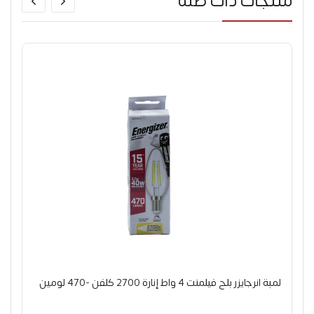
منتجات ذات صله
لمبة انرجايزر بلح فيلمنت 4 واط إنارة 2700 كلفن -470 لومين