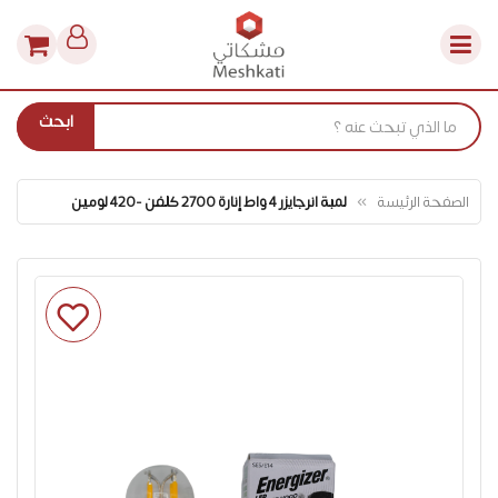
ابحث
الصفحة الرئيسة
لمبة انرجايزر 4 واط إنارة 2700 كلفن -420 لومين
انتقل
إلى
النهاية
معرض
الصور