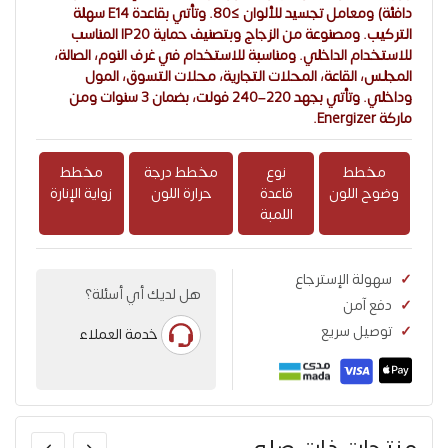
دافئة) ومعامل تجسيد للألوان ≥80. وتأتي بقاعدة E14 سهلة
التركيب. ومصنوعة من الزجاج وبتصنيف حماية IP20 المناسب
للاستخدام الداخلي. ومناسبة للاستخدام في غرف النوم، الصالة،
المجلس، القاعة، المحلات التجارية، محلات التسوق، المول
وداخلي. وتأتي بجهد 220–240 فولت، بضمان 3 سنوات ومن
ماركة Energizer.
مخطط
نوع
مخطط درجة
مخطط
وضوح اللون
قاعدة
حرارة اللون
زواية الإنارة
اللمبة
سهولة الإسترجاع
هل لديك أي أسئلة؟
دفع آمن
توصيل سريع
خدمة العملاء