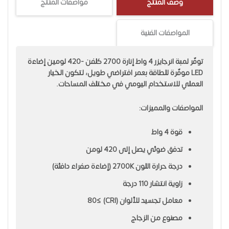
وصف المنتج
مواصفات المنتج
المواصفات الفنية
توفّر لمبة انرجايزر 4 واط إنارة 2700 كلفن -420 لومين إضاءة
LED موفّرة للطاقة بعمر افتراضي طويل، لتكون الخيار
العملي للاستخدام اليومي في مختلف المساحات.
المواصفات والمميزات:
قوة 4 واط
تدفق ضوئي يصل إلى 420 لومن
درجة حرارة اللون 2700K (إضاءة صفراء دافئة)
زاوية انتشار 110 درجة
معامل تجسيد للألوان (CRI) ≥80
مصنوع من الزجاج