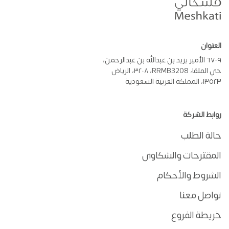
العنوان
٦٧٠٩ الأمير يزيد بن عبدالله بن عبدالرحمن،
حي الملقا، RRMB3208، ٣٢٠٨، الرياض
١٣٥٢٣، المملكة العربية السعودية
روابط الشركة
حالة الطلب
المقترحات والشكاوى
الشروط والأحكام
تواصل معنا
خريطة الفروع