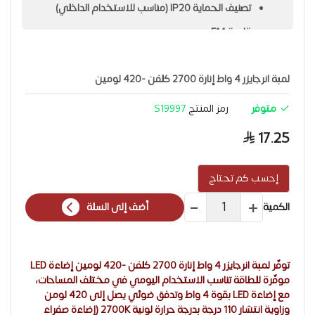
تصنيف الحماية IP20 (مناسب للاستخدام الداخلي)
قاعدة E14
متوفّر باللون شفاف
الجهد: 220–240 فولت
لمبة انرجايزر 4 واط إنارة 2700 كلفن -420 لومين
الضمان: 3 سنوات
متوفر
رمز المنتج
S19997
الماركة: Energizer
17.25
الاستخدامات المثالية:
غرف النوم، الصالة، المجلس، القاعة،
المحلات التجارية، محلات التسوق، المول وداخلي.
إحسب كم تحتاج
الكمية
أضف إلى السلة
توفّر لمبة انرجايزر 4 واط إنارة 2700 كلفن -420 لومين إضاءة LED
موفّرة للطاقة تناسب الاستخدام اليومي في مختلف المساحات،
مع إضاءة LED بقوة 4 واط وتدفق ضوئي يصل إلى 420 لومن
وزاوية انتشار 110 درجة بدرجة حرارة لونية 2700K (إضاءة صفراء