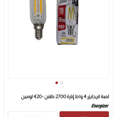
تخطي
إلى
لمبة انرجايزر 4 واط إنارة 2700 كلفن -420 لومين
بداية
معرض
الصور