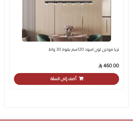
ثريا مودرن لون اسود 120سم بقوة 30 واط
460.00
أضف إلى السلة