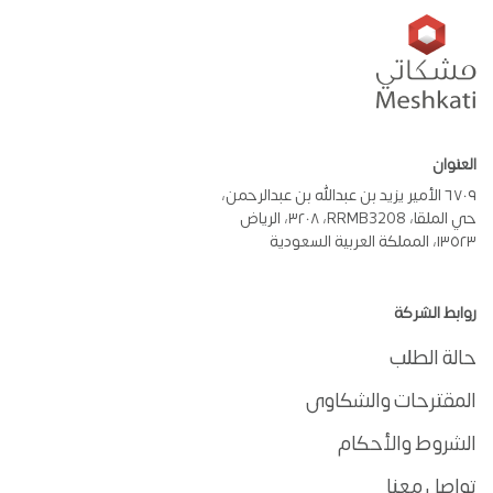
العنوان
٦٧٠٩ الأمير يزيد بن عبدالله بن عبدالرحمن،
حي الملقا، RRMB3208، ٣٢٠٨، الرياض
١٣٥٢٣، المملكة العربية السعودية
روابط الشركة
حالة الطلب
المقترحات والشكاوى
الشروط والأحكام
تواصل معنا