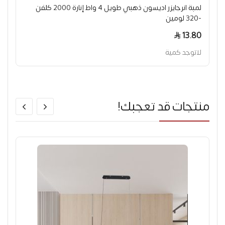
لمبة انرجايزر اديسون ذهبي طويل 4 واط إنارة 2000 كلفن
-320 لومين
13.80
لاتوجد كمية
منتجات قد تعجبك!