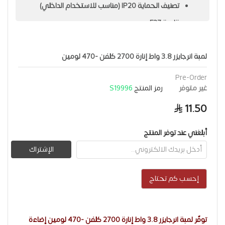
تصنيف الحماية IP20 (مناسب للاستخدام الداخلي)
قاعدة E27
متوفّر باللون شفاف
الجهد: 220–240 فولت
لمبة انرجايزر 3.8 واط إنارة 2700 كلفن -470 لومين
الضمان: 3 سنوات
Pre-Order
غير متوفر
رمز المنتج
S19996
الماركة: Energizer
11.50
الاستخدامات المثالية:
غرف النوم، الصالة، المجلس، القاعة،
المحلات التجارية، محلات التسوق، المول وداخلي.
أبلغني عند توفر المنتج
الإشتراك
إحسب كم تحتاج
توفّر لمبة انرجايزر 3.8 واط إنارة 2700 كلفن -470 لومين إضاءة