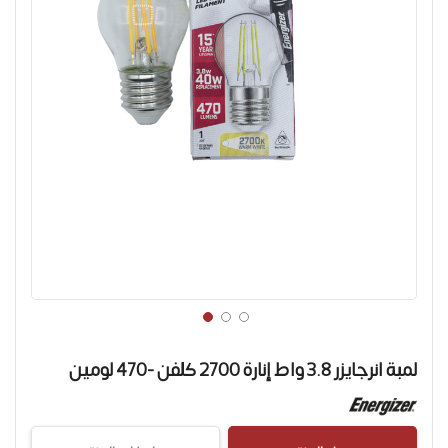
تخطي
إلى
لمبة انرجايزر 3.8 واط إنارة 2700 كلفن -470 لومين
بداية
معرض
الصور