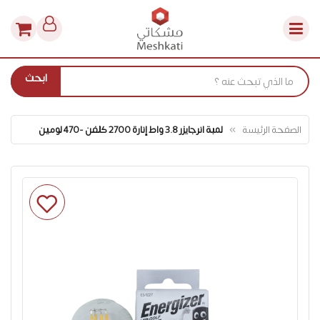
ابحث
الصفحة الرئيسة
لمبة انرجايزر 3.8 واط إنارة 2700 كلفن -470 لومين
انتقل
إلى
النهاية
معرض
الصور