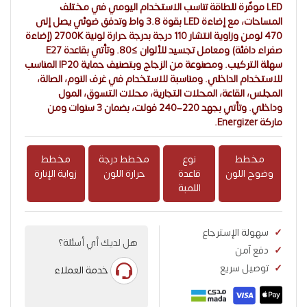
LED موفّرة للطاقة تناسب الاستخدام اليومي في مختلف
المساحات، مع إضاءة LED بقوة 3.8 واط وتدفق ضوئي يصل إلى
470 لومن وزاوية انتشار 110 درجة بدرجة حرارة لونية 2700K (إضاءة
صفراء دافئة) ومعامل تجسيد للألوان ≥80. وتأتي بقاعدة E27
سهلة التركيب. ومصنوعة من الزجاج وبتصنيف حماية IP20 المناسب
للاستخدام الداخلي. ومناسبة للاستخدام في غرف النوم، الصالة،
المجلس، القاعة، المحلات التجارية، محلات التسوق، المول
وداخلي. وتأتي بجهد 220–240 فولت، بضمان 3 سنوات ومن
ماركة Energizer.
مخطط
نوع
مخطط درجة
مخطط
وضوح اللون
قاعدة
حرارة اللون
زواية الإنارة
اللمبة
سهولة الإسترجاع
هل لديك أي أسئلة؟
دفع آمن
توصيل سريع
خدمة العملاء