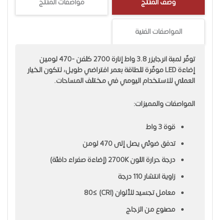
وصف المنتج
مواصفات المنتج
المواصفات الفنية
توفّر لمبة انرجايزر 3.8 واط إنارة 2700 كلفن -470 لومين
إضاءة LED موفّرة للطاقة بعمر افتراضي طويل، لتكون الخيار
العملي للاستخدام اليومي في مختلف المساحات.
المواصفات والمميزات:
قوة 3 واط
تدفق ضوئي يصل إلى 470 لومن
درجة حرارة اللون 2700K (إضاءة صفراء دافئة)
زاوية انتشار 110 درجة
معامل تجسيد للألوان (CRI) ≥80
مصنوع من الزجاج