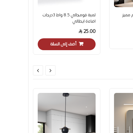
 مميز
لمبة فومجالي 8.5 واط 3درجات
اضاءة ايطالي
25.00
أضف إلى السلة