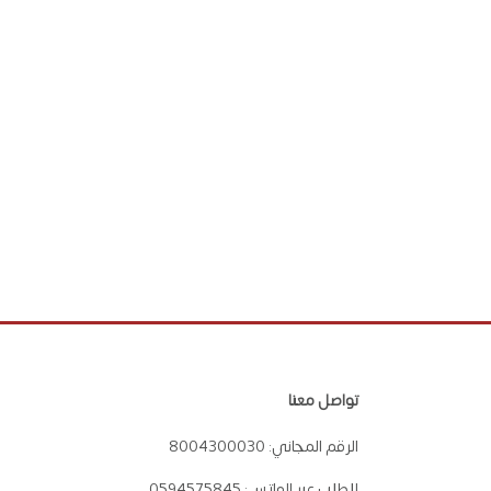
تواصل معنا
الرقم المجاني:
8004300030
للطلب عبر الواتس:
0594575845