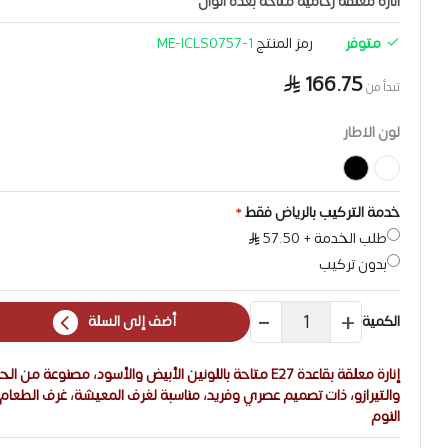
انارة معلقة رخامية متاحة بعدة الوان
متوفر
رمز المنتج
ME-ICLS0757-1
166.75
تبدأ من
لون الاطار
خدمة التركيب بالرياض فقط
طلب الخدمة
+
57.50
بدون تركيب
الكمية
أضف إلى السلة
إنارة معلقة بقاعدة E27 متاحة باللونين الأبيض والأسود، مصنوعة من ال
والتيرازو، ذات تصميم عصري وفريد، مناسبة لغرف المعيشة، غرف الطعام
النوم​