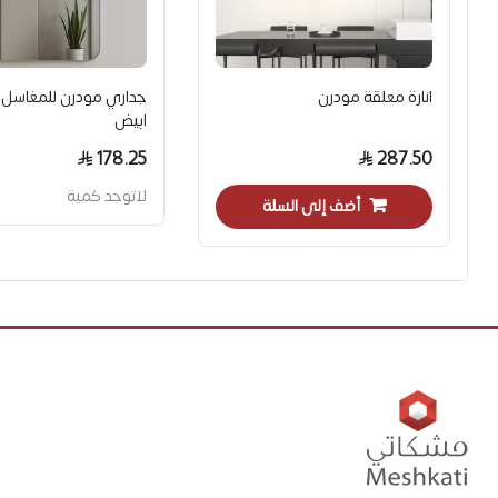
انارة معلقة مودرن
ابيض
178.25
287.50
لاتوجد كمية
أضف إلى السلة