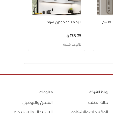
جداري مودرن للمغاسل 60 سم
انارة معلقة مودرن اسود
178.25
لاتوجد كمية
روابط الشركة
معلومات
حالة الطلب
الشحن والتوصيل
المقترحات والشكاوى
الاستبدال والاسترجاع