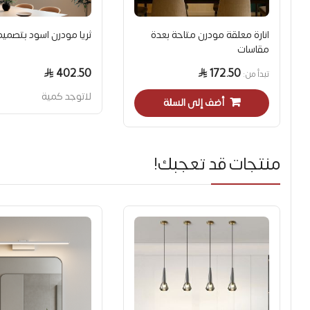
انارة معلقة مودرن متاحة بعدة
ثريا مودرن اسود بتصميم
مقاسات
402.50
172.50
تبدأ من
لاتوجد كمية
أضف إلى السلة
منتجات قد تعجبك!