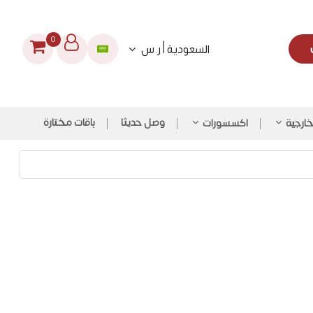
0
السعودية | ر.س
وصل حديثا
باقات مختارة
لخارجية
اكسسورات